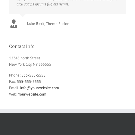
arcu sadips ipsums fugiats nemis.
Luke Beck
,
Theme Fusion
Contact Info
12345 north Street
New York City, NY 555555
Phone:
555-555-5555
Fax:
555-555-5555
Email:
info@yourwebsite.com
Web:
Yourwebsite.com