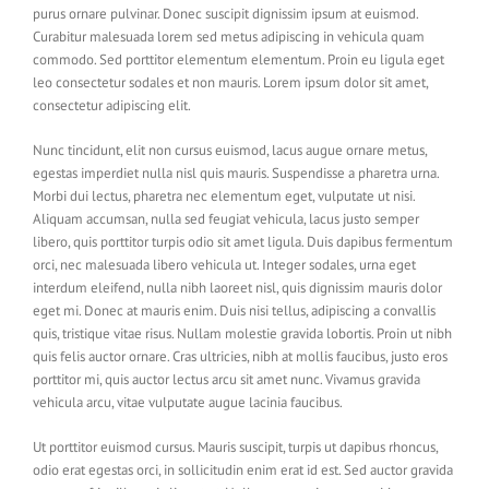
purus ornare pulvinar. Donec suscipit dignissim ipsum at euismod.
Curabitur malesuada lorem sed metus adipiscing in vehicula quam
commodo. Sed porttitor elementum elementum. Proin eu ligula eget
leo consectetur sodales et non mauris. Lorem ipsum dolor sit amet,
consectetur adipiscing elit.
Nunc tincidunt, elit non cursus euismod, lacus augue ornare metus,
egestas imperdiet nulla nisl quis mauris. Suspendisse a pharetra urna.
Morbi dui lectus, pharetra nec elementum eget, vulputate ut nisi.
Aliquam accumsan, nulla sed feugiat vehicula, lacus justo semper
libero, quis porttitor turpis odio sit amet ligula. Duis dapibus fermentum
orci, nec malesuada libero vehicula ut. Integer sodales, urna eget
interdum eleifend, nulla nibh laoreet nisl, quis dignissim mauris dolor
eget mi. Donec at mauris enim. Duis nisi tellus, adipiscing a convallis
quis, tristique vitae risus. Nullam molestie gravida lobortis. Proin ut nibh
quis felis auctor ornare. Cras ultricies, nibh at mollis faucibus, justo eros
porttitor mi, quis auctor lectus arcu sit amet nunc. Vivamus gravida
vehicula arcu, vitae vulputate augue lacinia faucibus.
Ut porttitor euismod cursus. Mauris suscipit, turpis ut dapibus rhoncus,
odio erat egestas orci, in sollicitudin enim erat id est. Sed auctor gravida