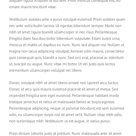
aliquam ligula. Aliquam id dui sem. Proin rhoncus consequat nisl, eu
ornare mauris tincidunt vitae.
Vestibulum sodales ante a purus volutpat euismod. Proin sodales quam
nec ante sollicitudin lacinia. Ut egestas bibendum tempor. Morbi non
nibh sit amet ligula blandit ullamcorper in nec risus. Pellentesque
fringilla diam faucibus tortor bibendum vulputate. Etiam turpis urna,
rhoncus et mattis ut, dapibus eu nunc. Nunc sed aliquet nisi. Nullam ut
magna non lacus adipiscing volutpat. Aenean odio mauris, consectetur
quis consequat quis, blandit a nunc. Sed orci erat, placerat ac interdum
ut, suscipit eu augue. Nunc vitae mi tortor. Ut vel justo quis lectus
elementum ullamcorper volutpat vel libero.
Donec volutpat nibh sit amet libero ornare non laoreet arcu luctus.
Donec id arcu quis mauris euismod placerat sit amet ut metus. Sed
imperdiet fringilla sem eget euismod. Pellentesque habitant morbi
tristique senectus et netus et malesuada fames ac turpis egestas.
Pellentesque adipiscing, neque ut pulvinar tincidunt, est sem euismod
odio, eu ullamcorper turpis nisl sit amet velit. Nullam vitae nibh odio,
non scelerisque nibh. Vestibulum ut est augue, in varius purus.
Proin dictum lobortis justo at pretium. Nunc malesuada ante sit amet