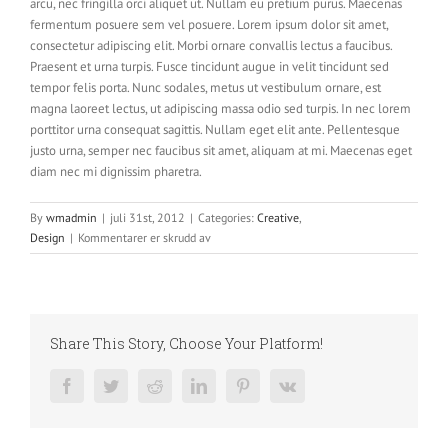
arcu, nec fringilla orci aliquet ut. Nullam eu pretium purus. Maecenas
fermentum posuere sem vel posuere. Lorem ipsum dolor sit amet,
consectetur adipiscing elit. Morbi ornare convallis lectus a faucibus.
Praesent et urna turpis. Fusce tincidunt augue in velit tincidunt sed
tempor felis porta. Nunc sodales, metus ut vestibulum ornare, est
magna laoreet lectus, ut adipiscing massa odio sed turpis. In nec lorem
porttitor urna consequat sagittis. Nullam eget elit ante. Pellentesque
justo urna, semper nec faucibus sit amet, aliquam at mi. Maecenas eget
diam nec mi dignissim pharetra.
By
wmadmin
|
juli 31st, 2012
|
Categories:
Creative
,
for
Design
|
Kommentarer er skrudd av
Proin
Sodales
Quam
Nec
Sollicit
Share This Story, Choose Your Platform!
Facebook
Twitter
Reddit
LinkedIn
Pinterest
Vk