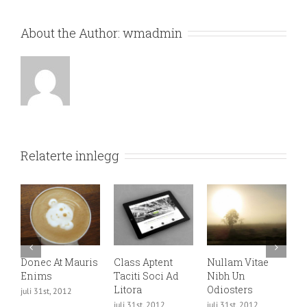
About the Author:
wmadmin
Relaterte innlegg
Donec At Mauris
Class Aptent
Nullam Vitae
N
Enims
Taciti Soci Ad
Nibh Un
E
Litora
Odiosters
juli 31st, 2012
ju
juli 31st, 2012
juli 31st, 2012