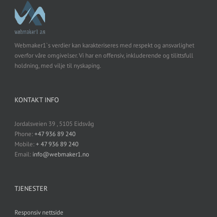
Webmaker1`s verdier kan karakteriseres med respekt og ansvarlighet
overfor våre omgivelser. Vi har en offensiv, inkluderende og tilittsfull
holdning, med vilje til nyskaping.
KONTAKT INFO
Jordalsveien 39 , 5105 Eidsvåg
Phone:
+47 936 89 240
Mobile:
+ 47 936 89 240
Email:
info@webmaker1.no
TJENESTER
Responsiv nettside