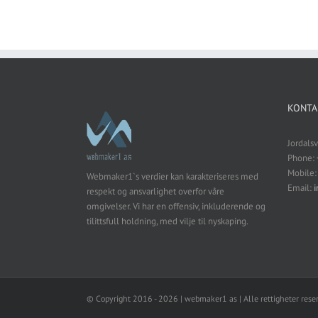
KONTA
Jordals
Phone:
Mobile
Webmaker1`s verdier kan karakteriseres med
Email:
respekt og ansvarlighet overfor våre
omgivelser. Vi har en offensiv, inkluderende og
tilittsfull holdning, med vilje til nyskaping.
© Copyright 2016 -
2026 | webmaker1 as | Alle rettigheter rese