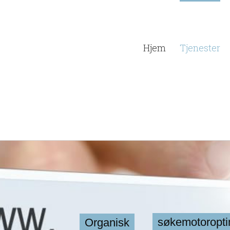
Hjem
Tjenester
søkemotoropti
Organisk