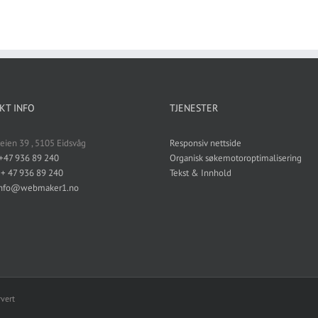
KT INFO
TJENESTER
veien 39 , 5105 Eidsvåg
Responsiv nettside
+47 936 89 240
Organisk søkemotoroptimalisering
:
+ 47 936 89 240
Tekst & Innhold
info@webmaker1.no
rvert